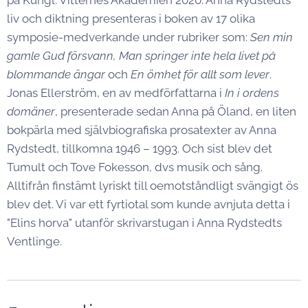
på Kungl. Vitterhes Akademien 2020. Anna Rydstedts
liv och diktning presenteras i boken av 17 olika
symposie-medverkande under rubriker som:
Sen min
gamle Gud försvann, Man springer inte hela livet på
blommande ängar
och
En ömhet för allt som lever
.
Jonas Ellerström, en av medförfattarna i
In i ordens
domäner
, presenterade sedan Anna på Öland, en liten
bokpärla med självbiografiska prosatexter av Anna
Rydstedt, tillkomna 1946 – 1993. Och sist blev det
Tumult och Tove Fokesson, dvs musik och sång.
Alltifrån finstämt lyriskt till oemotståndligt svängigt ös
blev det. Vi var ett fyrtiotal som kunde avnjuta detta i
"Elins horva" utanför skrivarstugan i Anna Rydstedts
Ventlinge.