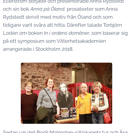
Ellerström började och presenterade Anna Rydstedt
och sin bok
Anna på
Öland,
prosatexter som Anna
Rydstedt skrivit med motiv från Öland och som
tidigare varit svåra att hitta. Därefter talade Torbjörn
Lodén om boken
In i ordens domäner,
som baserar sig
på ett symposium som Vitterhetsakademien
arrangerade i Stockholm 2018.
Sedan var det Bodil Malmsten-sällskapets tur och Åsa