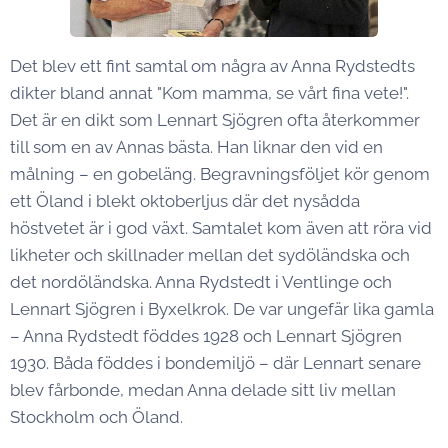
Det blev ett fint samtal om några av Anna Rydstedts
dikter bland annat "Kom mamma, se vårt fina vete!".
Det är en dikt som Lennart Sjögren ofta återkommer
till som en av Annas bästa. Han liknar den vid en
målning – en gobeläng. Begravningsföljet kör genom
ett Öland i blekt oktoberljus där det nysådda
höstvetet är i god växt. Samtalet kom även att röra vid
likheter och skillnader mellan det sydöländska och
det nordöländska. Anna Rydstedt i Ventlinge och
Lennart Sjögren i Byxelkrok. De var ungefär lika gamla
– Anna Rydstedt föddes 1928 och Lennart Sjögren
1930. Båda föddes i bondemiljö – där Lennart senare
blev fårbonde, medan Anna delade sitt liv mellan
Stockholm och Öland.